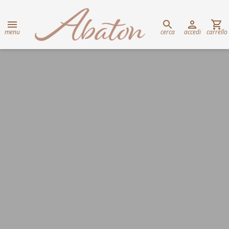
menu
cerca
accedi
carrello