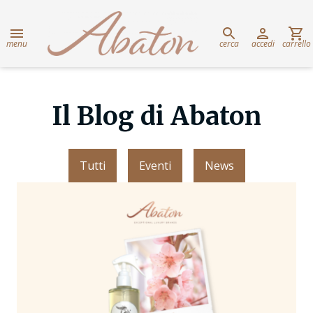
menu
cerca
accedi
carrello
Il Blog di Abaton
Tutti
Eventi
News