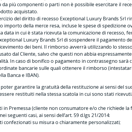
 da più componenti o parti non è possibile esercitare il re
odotto acquistato.
ercizio del diritto di recesso Exceptional Luxury Brands Srl r
ero importo della merce resa, incluse le spese di spedizione o
la data in cui è stata ricevuta la comunicazione di recesso, f
l Exceptional Luxury Brands Srl di sospendere il pagamento de
 ricevimento dei beni. Il rimborso avverrà utilizzando lo stes
ato dal Cliente, salvo che questi non abbia espressamente 
lità. In caso di bonifico o pagamento in contrassegno sarà c
ordinate bancarie sulle quali ottenere il rimborso (intestata
ella Banca e IBAN).
di poter garantire la gratuità della restituzione ai sensi del su
ssere restituiti nella stessa scatola in cui sono stati ricevuti
ati in Premessa (cliente non consumatore e/o che richiede la fat
ei seguenti casi, ai sensi dell’art. 59 d.lgs 21/2014:
ti confezionati su misura o chiaramente personalizzati;