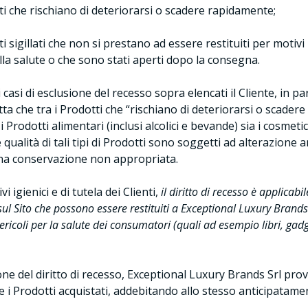
ti che rischiano di deteriorarsi o scadere rapidamente;
i sigillati che non si prestano ad essere restituiti per motivi
lla salute o che sono stati aperti dopo la consegna.
casi di esclusione del recesso sopra elencati il Cliente, in par
ta che tra i Prodotti che “rischiano di deteriorarsi o scader
 i Prodotti alimentari (inclusi alcolici e bevande) sia i cosmetic
e qualità di tali tipi di Prodotti sono soggetti ad alterazione 
na conservazione non appropriata.
i igienici e di tutela dei Clienti,
il diritto di recesso è applicab
sul Sito che possono essere restituiti a Exceptional Luxury Brands 
icoli per la salute dei consumatori (quali ad esempio libri, gadge
ione del diritto di recesso, Exceptional Luxury Brands Srl pro
te i Prodotti acquistati, addebitando allo stesso anticipatame