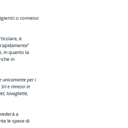
 igienici o connessi
ticolare, è
e rapidamente”
i, in quanto la
anche in
ile unicamente per i
Srl e rimessi in
t, tovagliette,
vvederà a
nte le spese di