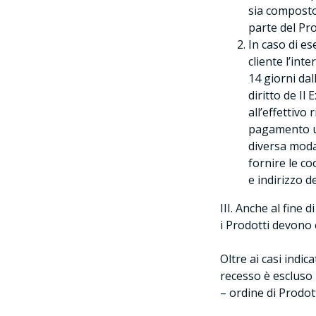
sia composto
parte del Pr
In caso di es
cliente l’int
14 giorni dal
diritto de I
all’effettivo
pagamento us
diversa moda
fornire le co
e indirizzo d
III. Anche al fine 
i Prodotti devono e
Oltre ai casi indic
recesso è escluso n
– ordine di Prodot