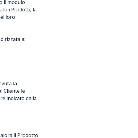
o il modulo
to i Prodotti, la
el loro
irizzata a:
evuta la
 Cliente le
re indicato dalla
ualora il Prodotto