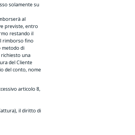
cesso solamente su
imborserà al
ve previste, entro
ermo restando il
l rimborso fino
so metodo di
richiesto una
ura del Cliente
rio del conto, nome
ccessivo articolo 8,
.
tura), il diritto di