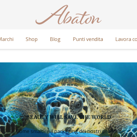
Marchi
Shop
Blog
Punti vendita
Lavora co
BEAUTY WILL SAVE THE WORLD
Come smaltire il packaging dei nostri prodotti