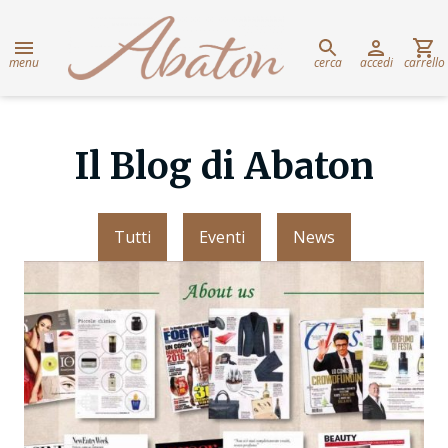
menu
cerca
accedi
carrello
Il Blog di Abaton
Tutti
Eventi
News