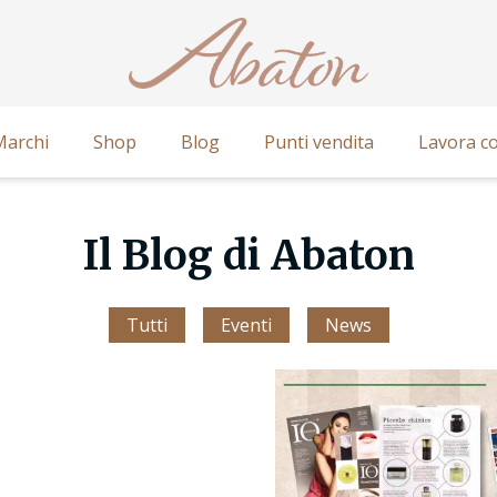
Marchi
Shop
Blog
Punti vendita
Lavora co
Il Blog di Abaton
Tutti
Eventi
News