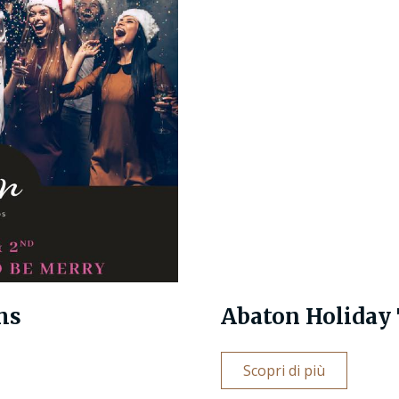
ms
Abaton Holiday
Scopri di più