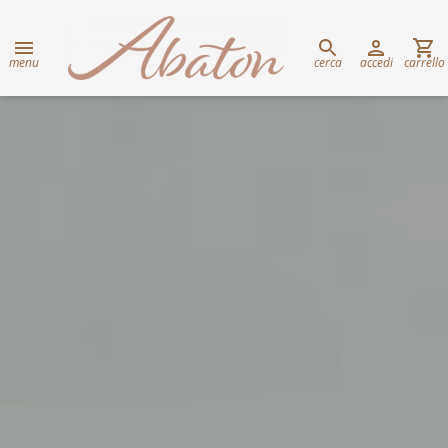
menu
cerca
accedi
carrello