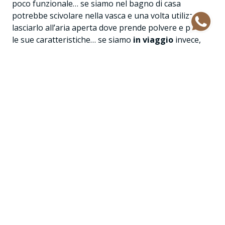
poco funzionale… se siamo nel bagno di casa
potrebbe scivolare nella vasca e una volta utilizzato
lasciarlo all’aria aperta dove prende polvere e perde
le sue caratteristiche… se siamo
in viaggio
invece,
prendere il prodotto in mano può essere
scomodo e poco igienico
…
Ecco perché abbiamo ideato un comodo
cofanetto sferico con la chiusura magnetica
utilissimo sia come contenitore sia come applicatore,
che permette di utilizzare il cosmetico solido
senza doverlo toccare
.
La funzione del cofanetto è duplice:
–
Bello e pratico
: una volta che si finisce di
utilizzare il prodotto si chiude
il cosmetico che