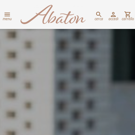
menu
cerca
accedi
carrello