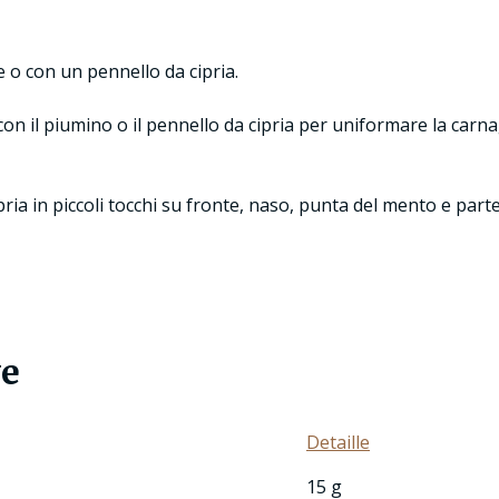
le o con un pennello da cipria.
 con il piumino o il pennello da cipria per uniformare la carnag
ipria in piccoli tocchi su fronte, naso, punta del mento e part
ve
Detaille
15 g