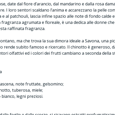
nose, date dal fiore d’arancio, dal mandarino e dalla rosa da
e. I loro sentori scaldano l’anima e accarezzano la pelle come 
e al patchouli, lascia infine spazio alle note di fondo calde 
na fragranza agrumata e floreale, è una dedica alle donne che
ta raffinata fragranza.
lontano, ma che trova la sua dimora ideale a Savona, una picco
 rende subito famoso e ricercato. Il chinotto è generoso, dalla
ntori olfattivi ed i colori dei frutti cambiano a seconda dell
a
mascena, note fruttate, gelsomino;
notto, tuberosa, miele;
bianco, legni preziosi.
 dalle foglie e dalle scorze, si ricavano estratti profumatissimi