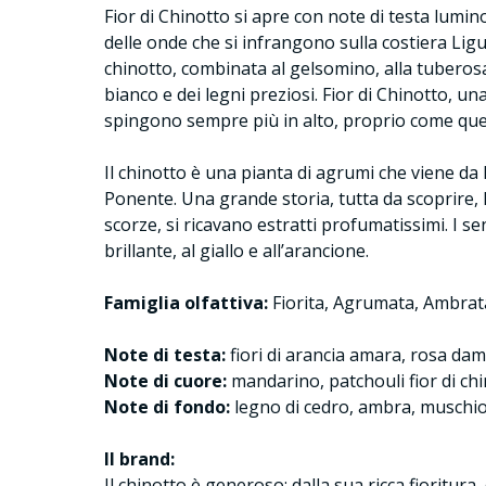
Fior di Chinotto si apre con note di testa lumi
delle onde che si infrangono sulla costiera Ligur
chinotto, combinata al gelsomino, alla tuberosa 
bianco e dei legni preziosi. Fior di Chinotto, u
spingono sempre più in alto, proprio come ques
Il chinotto è una pianta di agrumi che viene da 
Ponente. Una grande storia, tutta da scoprire, lo
scorze, si ricavano estratti profumatissimi. I se
brillante, al giallo e all’arancione.
Famiglia olfattiva:
Fiorita, Agrumata, Ambrat
Note di testa:
fiori di arancia amara, rosa da
Note di cuore:
mandarino, patchouli fior di chi
Note di fondo:
legno di cedro, ambra, muschio 
Il brand:
Il chinotto è generoso: dalla sua ricca fioritura,