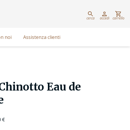
cerca
accedi
carrello
n noi
Assistenza clienti
 Chinotto Eau de
e
0
€