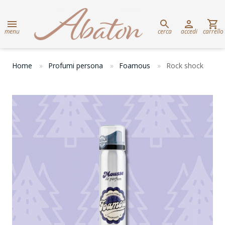
menu
cerca
accedi
carrello
Home
Profumi persona
Foamous
Rock shock