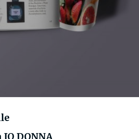
lle
sta IO DONNA