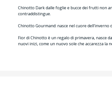
Chinotto Dark dalle foglie e bucce dei frutti non 
contraddistingue.
Chinotto Gourmand: nasce nel cuore dell’inverno dai
Fior di Chinotto è un regalo di primavera, nasce dai
nuovi inizi, come un nuovo sole che accarezza la 
Informazioni utili
Esplora
Home
Shop
Pagamenti sicuri