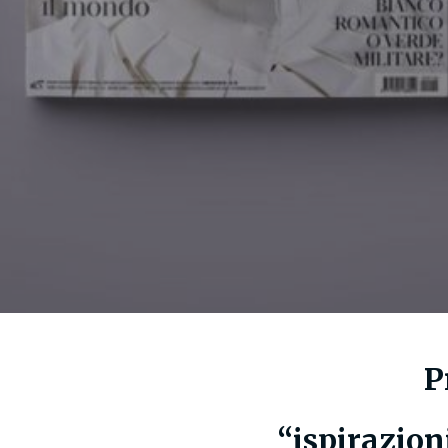
Pr
“ispirazion