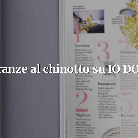
ranze al chinotto su IO 