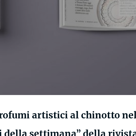
ofumi artistici al chinotto ne
i della settimana” della rivi