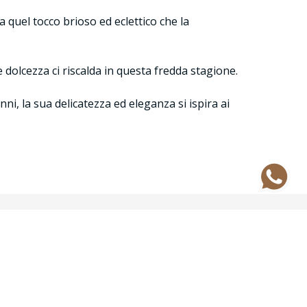
 quel tocco brioso ed eclettico che la
 dolcezza ci riscalda in questa fredda stagione.
nni, la sua delicatezza ed eleganza si ispira ai
nostri prodotti, servizi o aggiornamenti sui
l modulo nell'area
Assistenza Clienti
. Il
 prontamente alle tue richieste di