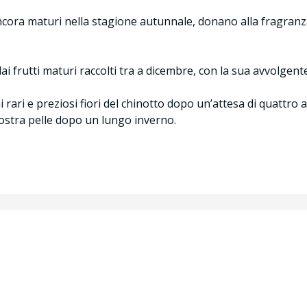
ancora maturi nella stagione autunnale, donano alla fragranza
 frutti maturi raccolti tra a dicembre, con la sua avvolgente
 rari e preziosi fiori del chinotto dopo un’attesa di quattro a
nostra pelle dopo un lungo inverno.
Account
Assistenza Clienti
Per informazioni riguardo i 
Il mio account
tuoi ordini puoi compilare i
Dettagli account
nostro personale risponderà