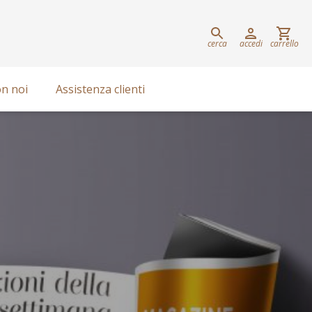
cerca
accedi
carrello
n noi
Assistenza clienti