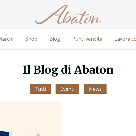
Marchi
Shop
Blog
Punti vendita
Lavora co
Il Blog di Abaton
Tutti
Eventi
News