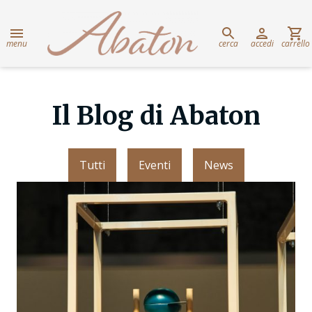
menu
cerca
accedi
carrello
Il Blog di Abaton
Tutti
Eventi
News