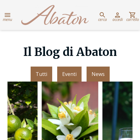
menu
cerca
accedi
carrello
Il Blog di Abaton
Tutti
Eventi
News