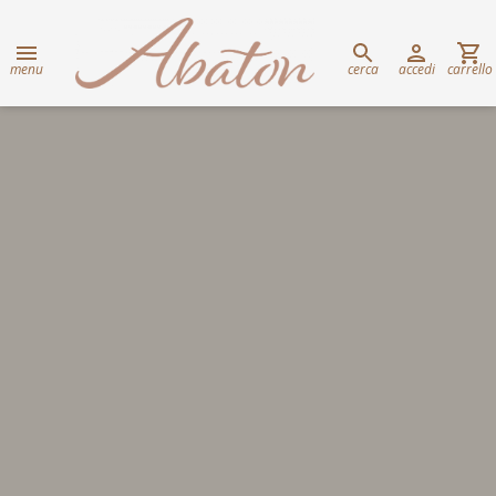
menu
cerca
accedi
carrello