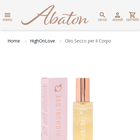
menu
cerca
accedi
carrello
Home
HighOnLove
Olio Secco per il Corpo